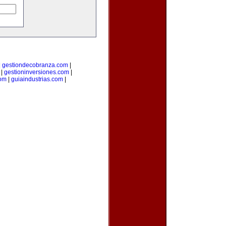
|
gestiondecobranza.com
|
|
gestioninversiones.com
|
om
|
guiaindustrias.com
|