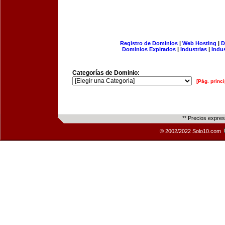
Registro de Dominios
|
Web Hosting
|
D
Dominios Expirados
|
Industrias
|
Indu
Categorías de Dominio:
[Pág. princi
** Precios expre
© 2002/2022 Solo10.com