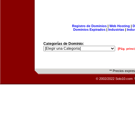
Registro de Dominios
|
Web Hosting
|
D
Dominios Expirados
|
Industrias
|
Indu
Categorías de Dominio:
[Pág. princi
** Precios expre
© 2002/2022 Solo10.com