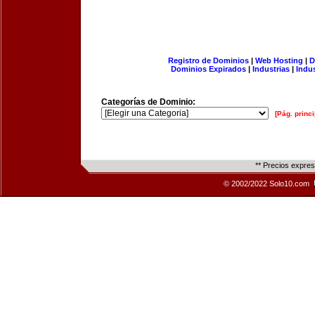
Registro de Dominios
|
Web Hosting
|
D
Dominios Expirados
|
Industrias
|
Indu
Categorías de Dominio:
[Pág. princi
** Precios expre
© 2002/2022 Solo10.com