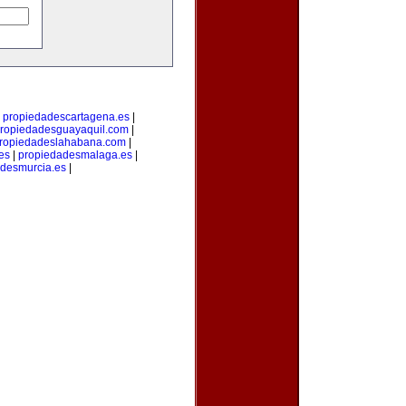
|
propiedadescartagena.es
|
ropiedadesguayaquil.com
|
ropiedadeslahabana.com
|
es
|
propiedadesmalaga.es
|
desmurcia.es
|