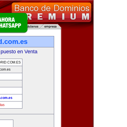
d.com.es
 puesto en Venta
RID.COM.ES
com.es
.com.es
tas