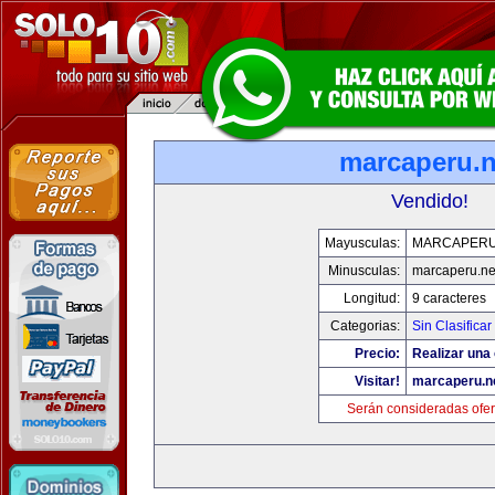
marcaperu.n
Vendido!
Mayusculas:
MARCAPERU
Minusculas:
marcaperu.ne
Longitud:
9 caracteres
Categorias:
Sin Clasificar
Precio:
Realizar una 
Visitar!
marcaperu.n
Serán consideradas ofer