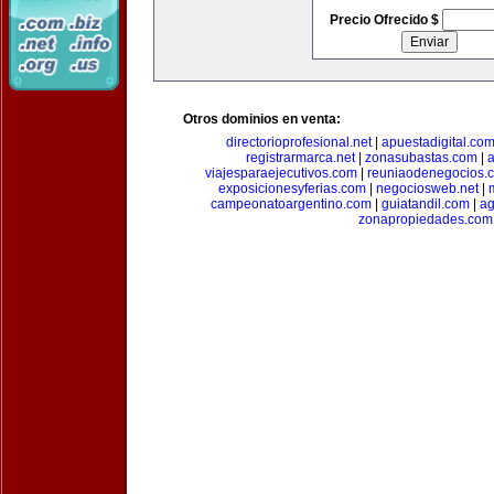
Precio Ofrecido $
Otros dominios en venta:
directorioprofesional.net
|
apuestadigital.co
registrarmarca.net
|
zonasubastas.com
|
a
viajesparaejecutivos.com
|
reuniaodenegocios.
exposicionesyferias.com
|
negociosweb.net
|
campeonatoargentino.com
|
guiatandil.com
|
ag
zonapropiedades.com