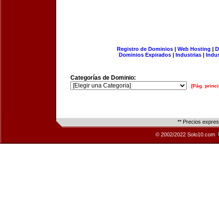
Registro de Dominios
|
Web Hosting
|
D
Dominios Expirados
|
Industrias
|
Indu
Categorías de Dominio:
[Pág. princi
** Precios expre
© 2002/2022 Solo10.com