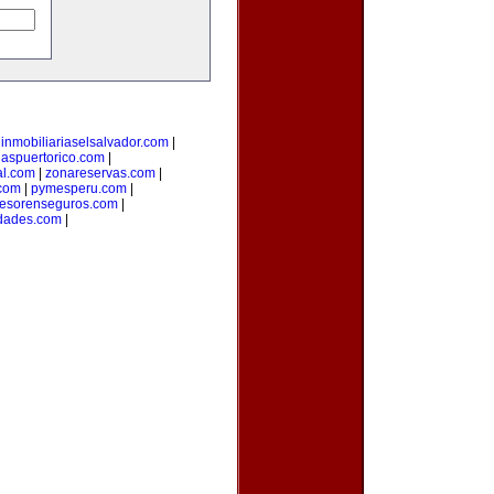
|
inmobiliariaselsalvador.com
|
iaspuertorico.com
|
al.com
|
zonareservas.com
|
.com
|
pymesperu.com
|
esorenseguros.com
|
dades.com
|