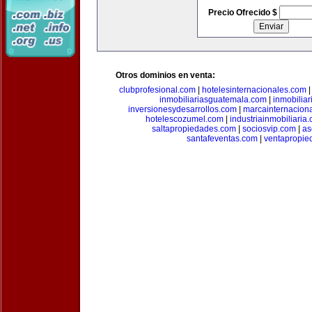
Precio Ofrecido $
Otros dominios en venta:
clubprofesional.com
|
hotelesinternacionales.com
inmobiliariasguatemala.com
|
inmobiliar
inversionesydesarrollos.com
|
marcainternacion
hotelescozumel.com
|
industriainmobiliaria
saltapropiedades.com
|
sociosvip.com
|
as
santafeventas.com
|
ventapropie