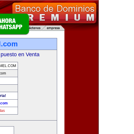
l.com
 puesto en Venta
MEL.COM
.com
rta!
.com
tas