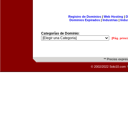
Registro de Dominios
|
Web Hosting
|
D
Dominios Expirados
|
Industrias
|
Indu
Categorías de Dominio:
[Pág. princi
** Precios expre
© 2002/2022 Solo10.com