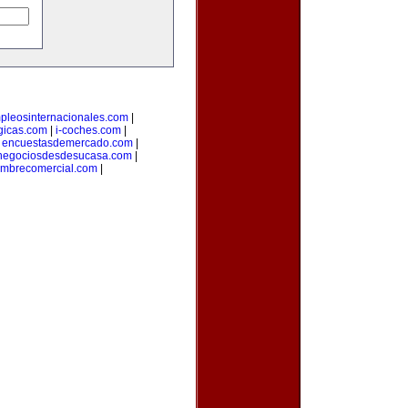
pleosinternacionales.com
|
gicas.com
|
i-coches.com
|
|
encuestasdemercado.com
|
negociosdesdesucasa.com
|
mbrecomercial.com
|