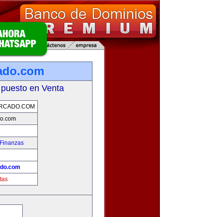
ado.com
 puesto en Venta
RCADO.COM
do.com
 Finanzas
!
ado.com
tas