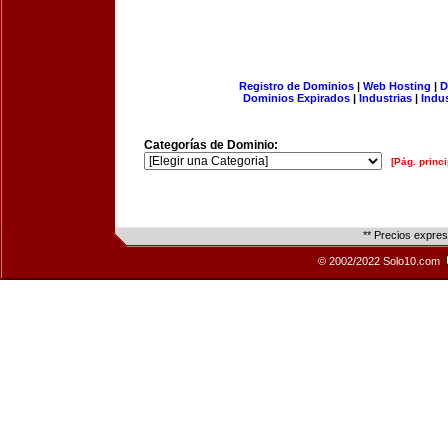
Registro de Dominios
|
Web Hosting
|
D
Dominios Expirados
|
Industrias
|
Indu
Categorías de Dominio:
[Pág. princi
** Precios expre
© 2002/2022 Solo10.com