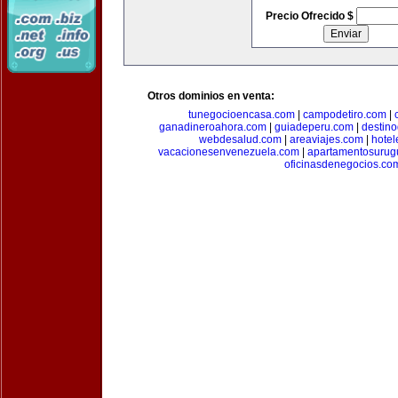
Precio Ofrecido $
Otros dominios en venta:
tunegocioencasa.com
|
campodetiro.com
|
ganadineroahora.com
|
guiadeperu.com
|
destin
webdesalud.com
|
areaviajes.com
|
hote
vacacionesenvenezuela.com
|
apartamentosurug
oficinasdenegocios.co