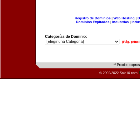
Registro de Dominios
|
Web Hosting
|
D
Dominios Expirados
|
Industrias
|
Indu
Categorías de Dominio:
[Pág. princi
** Precios expre
© 2002/2022 Solo10.com