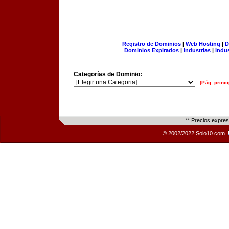
Registro de Dominios
|
Web Hosting
|
D
Dominios Expirados
|
Industrias
|
Indu
Categorías de Dominio:
[Pág. princi
** Precios expre
© 2002/2022 Solo10.com