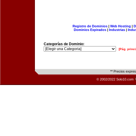
Registro de Dominios
|
Web Hosting
|
D
Dominios Expirados
|
Industrias
|
Indu
Categorías de Dominio:
[Pág. princi
** Precios expre
© 2002/2022 Solo10.com