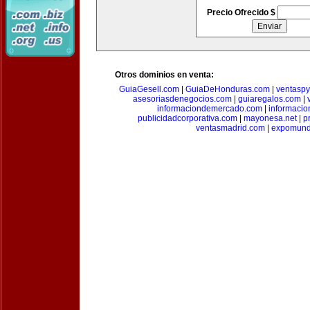
Precio Ofrecido $
Otros dominios en venta:
GuiaGesell.com
|
GuiaDeHonduras.com
|
ventasp
asesoriasdenegocios.com
|
guiaregalos.com
|
informaciondemercado.com
|
informaci
publicidadcorporativa.com
|
mayonesa.net
|
p
ventasmadrid.com
|
expomund