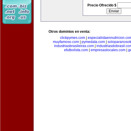
Precio Ofrecido $
Otros dominios en venta:
clickpymes.com
|
especialistaennutricion.co
muyfamoso.com
|
pymedata.com
|
soloparanosot
industriasbrasileiras.com
|
industriasdobrasil.co
efutbolista.com
|
empresaslocales.com
|
g