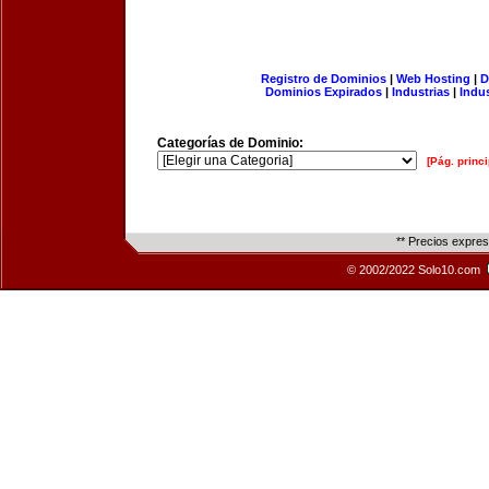
Registro de Dominios
|
Web Hosting
|
D
Dominios Expirados
|
Industrias
|
Indu
Categorías de Dominio:
[Pág. princi
** Precios expre
© 2002/2022 Solo10.com