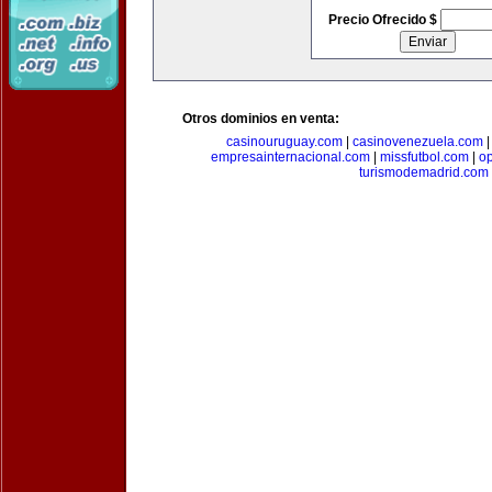
Precio Ofrecido $
Otros dominios en venta:
casinouruguay.com
|
casinovenezuela.com
empresainternacional.com
|
missfutbol.com
|
op
turismodemadrid.com