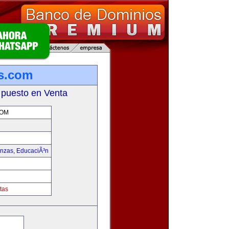
s.com
 puesto en Venta
COM
anzas
,
EducaciÃ³n
tas