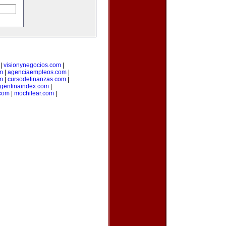
|
visionynegocios.com
|
om
|
agenciaempleos.com
|
m
|
cursodefinanzas.com
|
rgentinaindex.com
|
com
|
mochilear.com
|