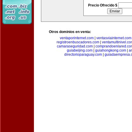
Precio Ofrecido $
Otros dominios en venta:
ventaporinternet.com
|
ventasviainternet.com
registroenbuscadores.com
|
ventamultinivel.c
camaraseguridad.com
|
comprandoenlared.co
guiabeijing.com
|
guiahongkong.com
|
a
directorioparaguay.com
|
guiadaempresa.