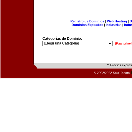
Registro de Dominios
|
Web Hosting
|
D
Dominios Expirados
|
Industrias
|
Indu
Categorías de Dominio:
[Pág. princi
** Precios expre
© 2002/2022 Solo10.com