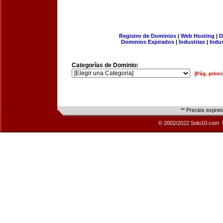
Registro de Dominios
|
Web Hosting
|
D
Dominios Expirados
|
Industrias
|
Indu
Categorías de Dominio:
[Pág. princi
** Precios expre
© 2002/2022 Solo10.com