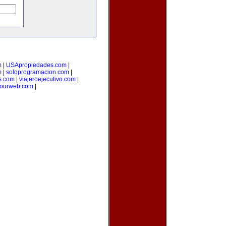
m
|
USApropiedades.com
|
m
|
soloprogramacion.com
|
s.com
|
viajeroejecutivo.com
|
yourweb.com
|