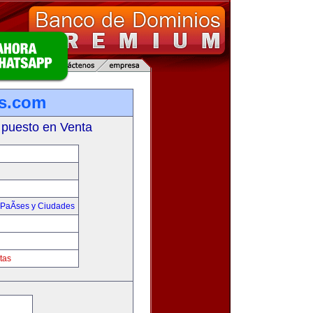
s.com
 puesto en Venta
PaÃ­ses y Ciudades
tas