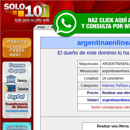
argentinaenlin
El dueño de este dominio lo ha
Mayusculas:
ARGENTINAENL
Minusculas:
argentinaenlinea
Longitud:
16 caracteres
Categorias:
Internet
,
PaÃ­ses 
Precio:
Realizar una ofer
Visitar!
argentinaenline
Serán consideradas ofer
Realizar una Oferta