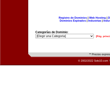
Registro de Dominios
|
Web Hosting
|
D
Dominios Expirados
|
Industrias
|
Indu
Categorías de Dominio:
[Pág. princi
** Precios expre
© 2002/2022 Solo10.com