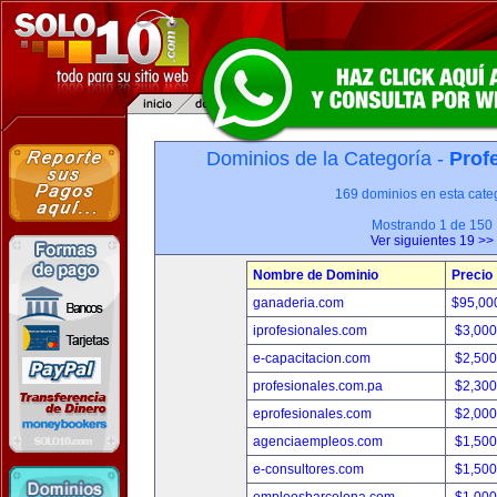
Dominios de la Categoría -
Prof
169 dominios en esta categ
Mostrando 1 de 150
Ver siguientes 19 >>
Nombre de Dominio
Precio
ganaderia.com
$95,00
iprofesionales.com
$3,00
e-capacitacion.com
$2,50
profesionales.com.pa
$2,30
eprofesionales.com
$2,00
agenciaempleos.com
$1,50
e-consultores.com
$1,50